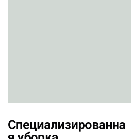
С
пециализированна
я
уборка