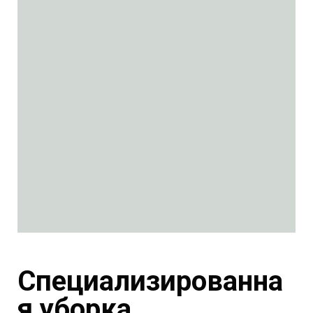
С
пециализированна
я
уборка