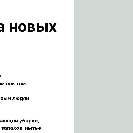
а новых
я
им опытом
овым людям
вающей уборки,
 запахов, мытье