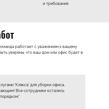
и требования
абот
 команда работает с уважением к вашему
быть уверены, что ваш дом или офис будет в
слугами 'Клякса' для уборки офиса.
"П
сающим! Все сотрудники остались
'К
порядком."
ид