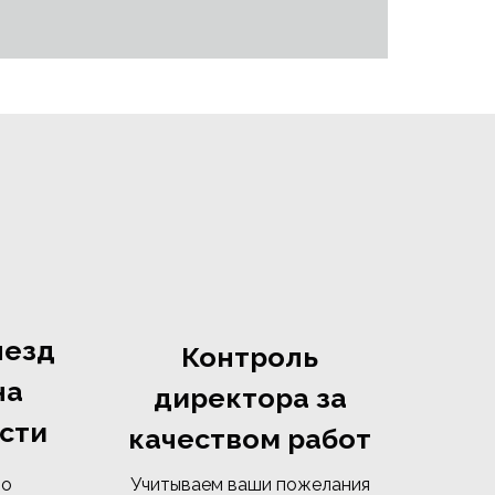
ыезд
Контроль
на
директора за
сти
качеством работ
то
Учитываем ваши пожелания