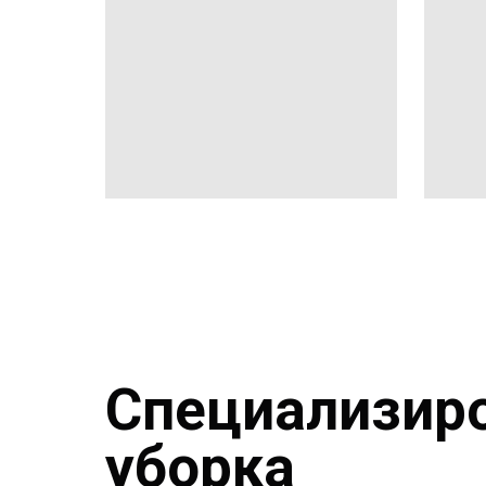
С
пециализир
уборка