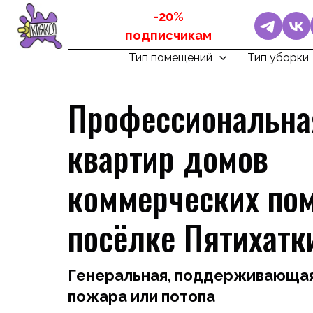
-20%
подписчикам
Тип помещений
Тип уборки
Профессиональна
квартир домов
коммерческих по
посёлке Пятихатк
Генеральная, поддерживающая,
пожара или потопа