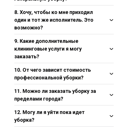
8. Хочу, чтобы ко мне приходил
один и тот же исполнитель. Это
возможно?
9. Какие дополнительные
клининговые услуги я могу
заказать?
Мытье окон и фасадов
10. От чего зависит стоимость
Стирка и глажка
профессиональной уборки?
Услуги по уборке после ремонта
Обработка поверхностей
От площади дома или офиса - стоимость
11. Можно ли заказать уборку за
Химчистка ковров и мебели
частной уборки квартиры или офисных
пределами города?
площадей зависит от количества комнат
и их размера. Чем больше фронт работ,
12. Могу ли я уйти пока идет
тем выше расценки за оказание услуг
клининга.
уборка?
От того, какую работу Вы закажете.