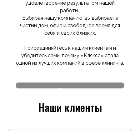
клиенту.
удовлетворение результатом нашей
Гибкость графика и возможность
работы.
срочного выезда.
Выбирая нашу компанию, вы выбираете
Доступные цены и прозрачное
чистый дом, офис и свободное время для
ценообразование.
себя и своих близких.
Присоединяйтесь к нашим клиентам и
убедитесь сами, почему «Клякса» стала
одной из лучших компаний в сфере клининга.
Клинер
Шалагадская Диана Сергеевна
Г
Наши клиенты