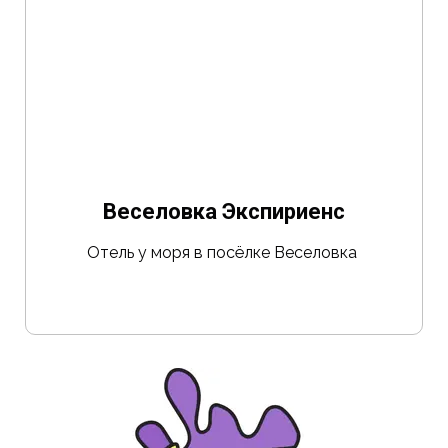
Веселовка
Экспириенс
О
тель
у моря в посёлке
Веселовка