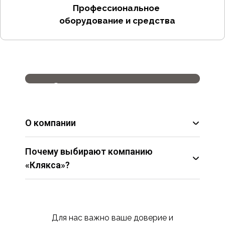
Профессиональное
оборудование и средства
Основатель компании
ИП Номеровский Игорь
Валерьевич
О компании
Почему выбирают компанию
«Клякса»?
Опыт и профессионализм сотрудников.
Использование качественных материалов
и современных технологий.
Индивидуальный подход к каждому
Для нас важно ваше доверие и