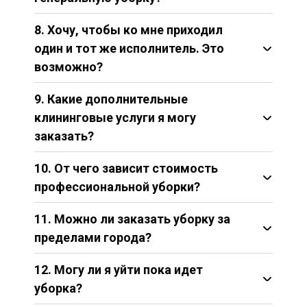
8. Хочу, чтобы ко мне приходил
один и тот же исполнитель. Это
возможно?
9. Какие дополнительные
клининговые услуги я могу
заказать?
Мытье окон и фасадов
10. От чего зависит стоимость
Стирка и глажка
профессиональной уборки?
Услуги по уборке после ремонта
Обработка поверхностей
От площади дома или офиса - стоимость
11. Можно ли заказать уборку за
Химчистка ковров и мебели
частной уборки квартиры или офисных
пределами города?
площадей зависит от количества комнат
и их размера. Чем больше фронт работ,
12. Могу ли я уйти пока идет
тем выше расценки за оказание услуг
клининга.
уборка?
От того, какую работу Вы закажете.