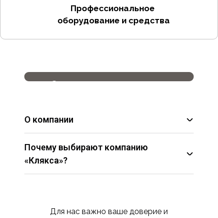
Профессиональное
оборудование и средства
Основатель компании
ИП Номеровский Игорь
Валерьевич
О компании
Почему выбирают компанию
«Клякса»?
Опыт и профессионализм сотрудников.
Использование качественных материалов
и современных технологий.
Индивидуальный подход к каждому
Для нас важно ваше доверие и