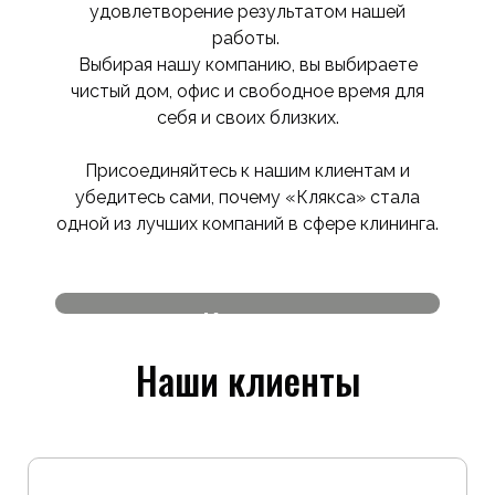
клиенту.
удовлетворение результатом нашей
Гибкость графика и возможность
работы.
срочного выезда.
Выбирая нашу компанию, вы выбираете
Доступные цены и прозрачное
чистый дом, офис и свободное время для
ценообразование.
себя и своих близких.
Присоединяйтесь к нашим клиентам и
убедитесь сами, почему «Клякса» стала
одной из лучших компаний в сфере клининга.
Клинер
Шалагадская Диана Сергеевна
Г
Наши клиенты