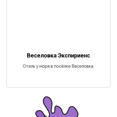
Веселовка
Экспириенс
О
тель
у моря в посёлке
Веселовка